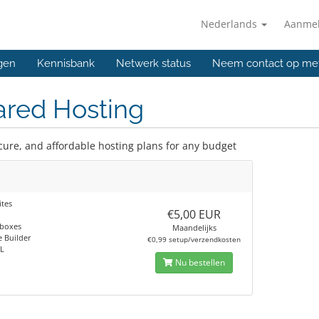
Nederlands
Aanme
gen
Kennisbank
Netwerk status
Neem contact op me
ared Hosting
ecure, and affordable hosting plans for any budget
tes
€5,00 EUR
lboxes
Maandelijks
 Builder
€0,99 setup/verzendkosten
L
Nu bestellen