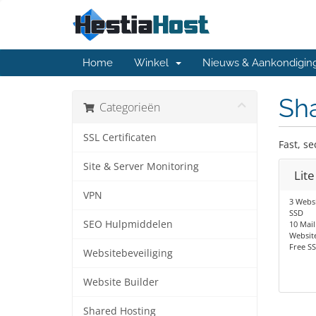
Home
Winkel
Nieuws & Aankondigin
Sh
Categorieën
SSL Certificaten
Fast, s
Site & Server Monitoring
Lite
VPN
3 Websi
SSD
SEO Hulpmiddelen
10 Mai
Website
Free SS
Websitebeveiliging
Website Builder
Shared Hosting