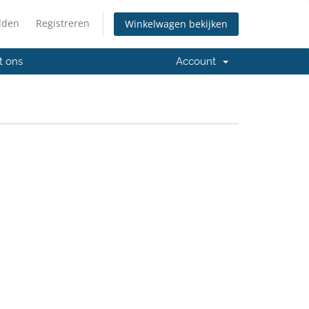
lden
Registreren
Winkelwagen bekijken
t ons
Account