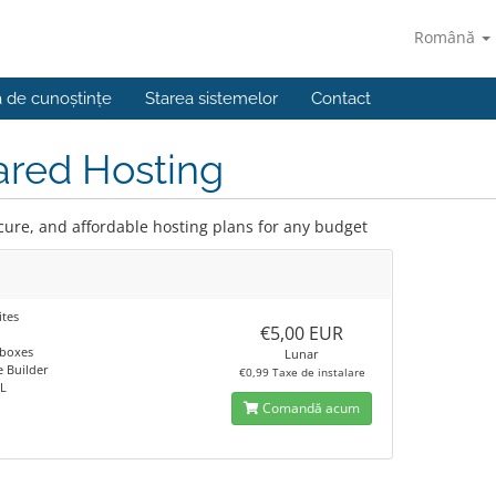
Română
a de cunoștințe
Starea sistemelor
Contact
ared Hosting
ecure, and affordable hosting plans for any budget
tes
€5,00 EUR
lboxes
Lunar
 Builder
€0,99 Taxe de instalare
L
Comandă acum