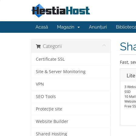
Acasă
Magazin
Anunțuri
Bibliotec
Sh
Categorii
Certificate SSL
Fast, s
Site & Server Monitoring
Lite
VPN
3 Websi
SSD
SEO Tools
10 Mai
Website
Free SS
Protecție site
Website Builder
Shared Hosting